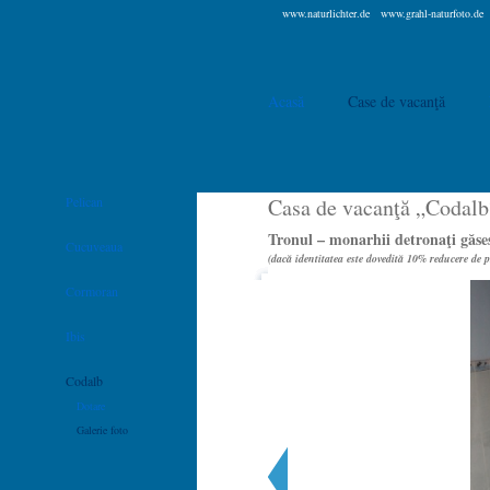
www.naturlichter.de
www.grahl-naturfoto.de
Acasă
Case de vacanţă
Pelican
Casa de vacanţă „Codalb
Tronul – monarhii detronaţi găses
Cucuveaua
(dacă identitatea este dovedită 10% reducere de 
Cormoran
Ibis
Codalb
Dotare
Galerie foto