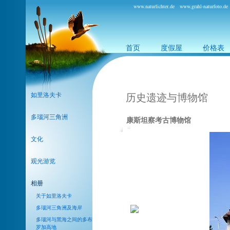
www.naturlichter.de
www.grahl-naturfoto.de
首页
度假屋
价格表
如里洛夫卡
历史遗迹与博物馆
多瑙河三角洲
文化
观光游览
相册
关于如里洛夫卡
多瑙河三角洲及海岸
多瑙河与黑海之间的多布
罗加高地