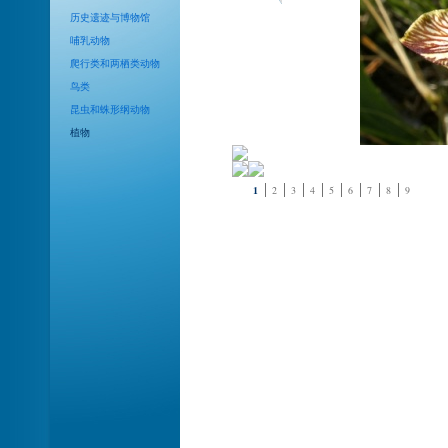
历史遗迹与博物馆
哺乳动物
爬行类和两栖类动物
鸟类
昆虫和蛛形纲动物
植物