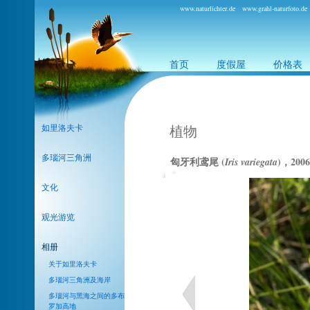
www.naturlichter.de
www.grahl-naturfoto.de
首页
度假屋
价格表
如里洛夫卡
植物
多瑙河三角洲
文化
观光游览
相册
关于如里洛夫卡
多瑙河三角洲及海岸
多瑙河与黑海之间的多布
罗加高地